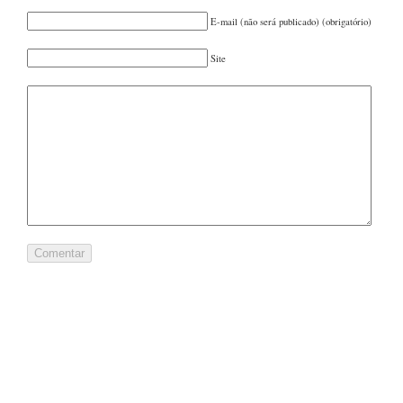
FEVEREIRO 2022
(1)
E-mail (não será publicado) (obrigatório)
OUTUBRO 2021
(1)
AGOSTO 2021
(2)
Site
JUNHO 2021
(1)
MAIO 2021
(1)
MARÇO 2021
(1)
FEVEREIRO 2021
(1)
DEZEMBRO 2020
(1)
OUTUBRO 2020
(1)
SETEMBRO 2020
(1)
JULHO 2020
(1)
JUNHO 2020
(1)
MAIO 2020
(1)
DEZEMBRO 2019
(1)