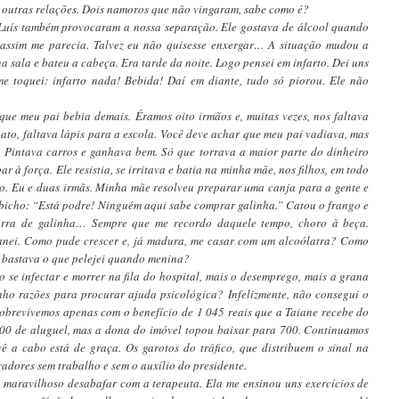
 outras relações. Dois namoros que não vingaram, sabe como é?
 Luís também provocaram a nossa separação. Ele gostava de álcool quando
 assim me parecia. Talvez eu não quisesse enxergar… A situação mudou a
 sala e bateu a cabeça. Era tarde da noite. Logo pensei em infarto. Dei uns
 me toquei: infarto nada! Bebida! Daí em diante, tudo só piorou. Ele não
que meu pai bebia demais. Éramos oito irmãos e, muitas vezes, nos faltava
ato, faltava lápis para a escola. Você deve achar que meu pai vadiava, mas
. Pintava carros e ganhava bem. Só que torrava a maior parte do dinheiro
 à força. Ele resistia, se irritava e batia na minha mãe, nos filhos, em todo
. Eu e duas irmãs. Minha mãe resolveu preparar uma canja para a gente e
bicho: “Está podre! Ninguém aqui sabe comprar galinha.” Catou o frango e
rra de galinha… Sempre que me recordo daquele tempo, choro à beça.
anei. Como pude crescer e, já madura, me casar com um alcoólatra? Como
o bastava o que pelejei quando menina?
se infectar e morrer na fila do hospital, mais o desemprego, mais a grana
ho razões para procurar ajuda psicológica? Infelizmente, não consegui o
sobrevivemos apenas com o benefício de 1 045 reais que a Taiane recebe do
900 de aluguel, mas a dona do imóvel topou baixar para 700. Continuamos
ê a cabo está de graça. Os garotos do tráfico, que distribuem o sinal na
dores sem trabalho e sem o auxílio do presidente.
 maravilhoso desabafar com a terapeuta. Ela me ensinou uns exercícios de