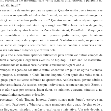
im. Precisava me investigar para ver se achava uma resposta à pergunta do
ado tão frágil?”
da necessitou de um tempo para se aprumar. Quando sentiu que a tormenta se
os jovens os aprendizados da crise. “Pensei, sobretudo, no pessoal sem grana.
ei? Quantos saberiam pedir socorro? Quantos encontrariam alguém que os
erience. O projeto voluntário, que surgiu em 2018, leva oficinas de grafite,
 garotada de quatro favelas da Zona Norte: Acari, Para-Pedro, Muquiço e
 esporádicas e gratuitas, com poucos participantes, que terminam
r: numa terapia de grupo muito informal. Sentados em roda, os presentes
eias sobre os próprios sentimentos. Preta não só conduz a conversa como
 seu calvário e as lições que extraiu dele.
ela arte e descobriu aptidões suficientes para desbravar outros campos de
ultural e começou a organizar eventos de hip-hop. Há um ano, se matriculou
possibilidade de realizar ensaios visuais remunerados para ONGs.
rompeu as ações do Maktüb e tentou encontrar um jeito de agir a distância.
 projeto, justamente o Cada Trauma Importa. Com ajuda das redes sociais,
graça quem estivesse sofrendo na quarentena. Adolescentes, jovens adultos,
ber assistência. As sessões, sempre individuais, aconteceriam pelo Zoom, o
a e três vezes por semana. Iriam durar, no mínimo, quarenta minutos e, no
rentes linhas aceitaram o desafio.
 pacientes. “Cada Trauma Importa. Juntos somos mais fortes”, escreveu na
ril, pelo Facebook e WhatsApp, para moradores das quatro favelas onde o
a linguagem simples, o anúncio explicava a iniciativa. Um mês depois, a