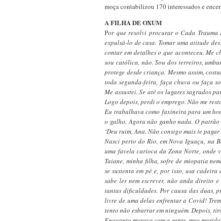
moça contabilizou 170 interessados e encerr
A FILHA DE OXUM
P
or que resolvi procurar o Cada Trauma 
expulsá-lo de casa. Tomar uma atitude dess
contar em detalhes o que aconteceu. Me c
sou católica, não. Sou dos terreiros, umb
protege desde criança. Mesmo assim, cost
toda segunda-feira, faça chuva ou faça so
Me assustei. Se até os lugares sagrados p
Logo depois, perdi o emprego. Não me resto
Eu trabalhava como faxineira para um hom
o galho. Agora não ganho nada. O patrão 
‘Deu ruim, Ana. Não consigo mais te pagar’,
Nasci perto do Rio, em Nova Iguaçu,
na B
uma favela carioca da Zona Norte, onde v
Taiane, minha filha, sofre de miopatia n
se sustenta em pé e, por isso, usa cadeir
sabe ler nem escrever, não anda direito e
tantas dificuldades. Por causa das duas,
livre de uma delas enfrentar a Covid! Tr
tento não esbarrar em ninguém. Depois, tir
Enquanto morava com a gente, meu marido 