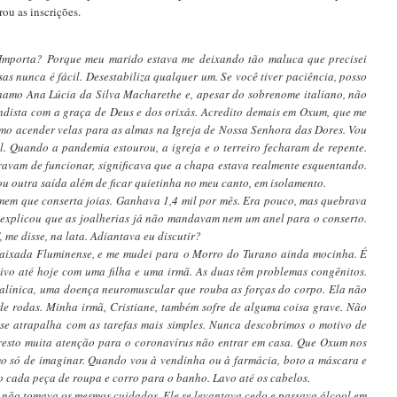
ou as inscrições.
Importa? Porque meu marido estava me deixando tão maluca que precisei
as nunca é fácil. Desestabiliza qualquer um. Se você tiver paciência, posso
hamo Ana Lúcia da Silva Macharethe e, apesar do sobrenome italiano, não
andista com a graça de Deus e dos orixás. Acredito demais em Oxum, que me
umo acender velas para as almas na Igreja de Nossa Senhora das Dores. Vou
l. Quando a pandemia estourou, a igreja e o terreiro fecharam de repente.
aravam de funcionar, significava que a chapa estava realmente esquentando.
u outra saída além de ficar quietinha no meu canto, em isolamento.
em que conserta joias. Ganhava 1,4 mil por mês. Era pouco, mas quebrava
explicou que as joalherias já não mandavam nem um anel para o conserto.
 me disse, na lata. Adiantava eu discutir?
aixada Fluminense, e me mudei para
o Morro do Turano ainda mocinha. É
ivo até hoje com uma filha e uma irmã. As duas têm problemas congênitos.
emalínica, uma doença neuromuscular que rouba as forças do corpo. Ela não
a de rodas. Minha irmã, Cristiane, também sofre de alguma coisa grave. Não
 se atrapa
lha com as tarefas mais simples. Nunca des
cobrimos o motivo de
 presto muita atenção para o coronavírus não entrar em casa. Que Oxum nos
emo só de imaginar. Quando vou à vendinha ou à farmácia, boto a máscara e
o cada peça de roupa e corro para o banho. Lavo até os cabelos.
não tomava os mesmos cuidados. Ele se levantava cedo e passava álcool em