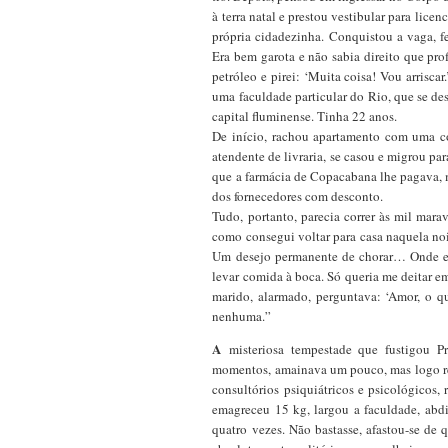
à terra natal e prestou vestibular para lic
própria cidadezinha. Conquistou a vaga, f
Era bem garota e não sabia direito que pro
petróleo e pirei: ‘Muita coisa! Vou arrisca
uma faculdade particular do Rio, que se de
capital fluminense. Tinha 22 anos.
De início, rachou apartamento com uma co
atendente de livraria, se casou e migrou par
que a farmácia de Copacabana lhe pagava, 
dos fornecedores com desconto.
Tudo, portanto, parecia correr às mil mar
como consegui voltar para casa naquela n
Um desejo permanente de chorar… Onde est
levar comida à boca. Só queria me deitar e
marido, alarmado, perguntava: ‘Amor, o qu
nenhuma.”
A
misteriosa tempestade que fustigou 
momentos, amainava um pouco, mas logo re
consultórios psiquiátricos e psicológicos
emagreceu 15 kg, largou a faculdade, abd
quatro vezes. Não bastasse, afastou-se de 