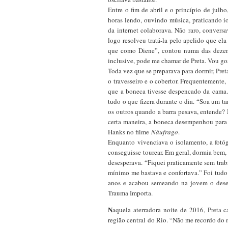
Entre o fim de abril e o princípio de julh
horas lendo, ouvindo música, praticando io
da internet colaborava. Não raro, conver
logo resolveu tratá-la pelo apelido que el
que como Diene”, contou numa das deze
inclusive, pode me chamar de Preta. Vou gos
Toda vez que se preparava para dormir, Pret
o travesseiro e o cobertor. Frequentemente,
que a boneca tivesse despencado da cama…
tudo o que fizera durante o dia. “Soa um t
os outros quando a barra pesava, entende?
certa maneira, a boneca desempenhou para
Hanks no filme
Náufrago
.
Enquanto vivenciava o isolamento, a fotó
conseguisse tourear. Em geral, dormia bem,
desesperava. “Fiquei praticamente sem tr
mínimo me bastava e confortava.” Foi tudo 
anos e acabou semeando na jovem o desejo
Trauma Importa.
N
aquela aterradora noite de 2016, Preta 
região central do Rio. “Não me recordo do