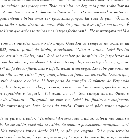
 no celular, nas maçanetas. Tudo certinho. Às dez, saía para trabalhar na
. A questão é que dificilmente voltava sóbrio. O irresponsável se metia em
quarentena e bebia umas cervejas, umas pingas. Eu caía de pau: “Ô, Luís,
o latão e bebe dentro de casa. Não dá para você se enfiar em boteco. É
e ligou que até os terreiros e as igrejas fecharam?” Ele resmungava sei lá o
, com uns pacotes embaixo do braço. Guardou as compras no armário da
RJ2
, aquele jornal da Globo, e reclamei: “Olha o corona, Luís! Precisa
 de assistir à Globo, Ana! Você vai acabar no hospício. Os jornalistas da
 em derrubar o presidente.”
Mal escutei aquilo, tive certeza de um ne
gócio:
17! Eu já desconfiava, mas o infeliz
teimava em negar. Ele sabe que votar no
ou não votou, Luís?”, perguntei, ainda em frente da televisão. Lembro que,
estido branco e colei o 13 bem perto do coração. O número do Fernando
onde voto e, no caminho, passou um carro com dois sujeitos, que berraram:
ei rapidinho e lasquei: “Vai tomar no cu!” Sou cabeça aberta. Odeio o
or da ditadura… “Responde de uma vez, Luís!” Ele finalmente confessou:
Nós somos negros, Luís. Somos da favela. Como você pôde votar naquele
levei para o traidor. “Terminou! Arruma tuas tralhas, coloca nas malas e
ais. Eu me cuido, você não se cuida. Eu tenho o pensamento avançado, você
Nós vivíamos juntos desde 2017, se não me engano. Foi o meu terceiro
 está de bom tamanho para quem já fez 51 anos. Taiane e Tamara, a minha