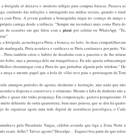
o, a fotógrafa só deixava o modesto refúgio para compras básicas. Passava as
ga, cuidando das refeições e interagindo nas mídias sociais, quando o sinal
sava com Preta. A jovem ganhara a bonequinha negra no começo de março e
a própria carrega desde a infância. “Sempre me reconheci mais como Preta do
piauí
nas de ocasiões em que falou com a
por celular ou WhatsApp. “Tu,
tar.”
a, a fotógrafa, aconchegava Preta, a boneca, no leito. As duas compartilhavam
 de madrugada, Preta acordava e verificava se Preta continuava por perto. Vai
 Preta também criou o hábito de desabafar com a parceira e de lhe relatar
anto bobo, mas a presença dela me tranquilizava. Eu não queria sobrecarregar
 Melhor choramingar com a Preta do que perturbar alguém pelo telefone.” De
 a moça o mesmo papel que a bola de vôlei teve para o personagem de Tom
grafa amargou períodos de agonia, desânimo e hesitação, mas nada que não
 acordava disposta e conservava o otimismo. Mesmo a falta de dinheiro não a
abalho e quase não tinha poupança. Em compensação, gastava pouquíssimo. O
muito diferente de outra quarentena, bem mais penosa, que se deu há quatro
 de organizar agora uma rede digital de assistência psicológica, o Cada
caminhava pela Presidente Vargas, célebre avenida que liga a Zona Norte à
 mês exato. Julho? Talvez agosto? Desculpe… Esqueci boa parte do que rolou