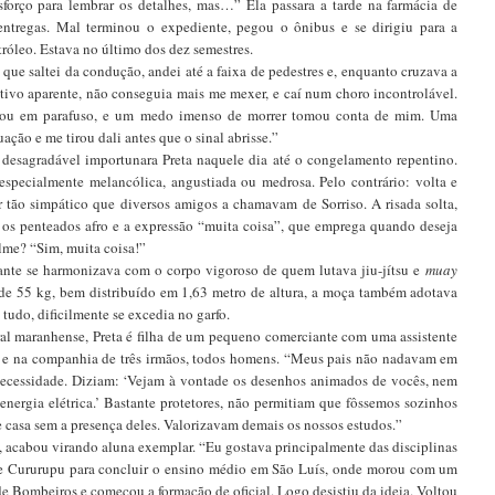
orço para lembrar os detalhes, mas…” Ela passara a tarde na farmácia de
ntregas. Mal terminou o expediente, pegou o ônibus e se dirigiu para a
róleo. Estava no último dos dez semestres.
que saltei da condução, andei até a faixa de pedestres e, enquanto cruzava a
tivo aparente, não conseguia mais me mexer, e caí num choro incontrolável.
rou em parafuso, e um medo imenso de morrer tomou conta de mim. Uma
ção e me tirou dali antes que o sinal abrisse.”
esagradável importunara Preta naquele dia até o congelamento repentino.
specialmente melancólica, angustiada ou medrosa. Pelo contrário: volta e
 tão simpático que diversos amigos a chamavam de Sorriso. A risada solta,
o os penteados afro e a expressão “muita coisa”, que emprega quando deseja
filme? “Sim, muita coisa!”
dante se harmonizava com o corpo vigoroso de quem lutava jiu-jítsu e
muay
o de 55 kg, bem distribuído em 1,63 metro de altura, a moça também adotava
tudo, dificilmente se excedia no garfo.
al maranhense, Preta é filha de um pequeno comerciante com uma assistente
lo e na companhia de três irmãos, todos homens. “Meus pais não nadavam em
necessidade. Diziam: ‘Vejam à vontade os desenhos animados de vocês, nem
nergia elétrica.’ Bastante protetores, não permitiam que fôssemos sozinhos
e casa sem a presença deles. Valorizavam demais os nossos estudos.”
s, acabou virando aluna exemplar. “Eu gostava principalmente das disciplinas
 de Cururupu para concluir o ensino médio em São Luís, onde morou com um
de Bombeiros e começou a formação de oficial. Logo desistiu da ideia. Voltou