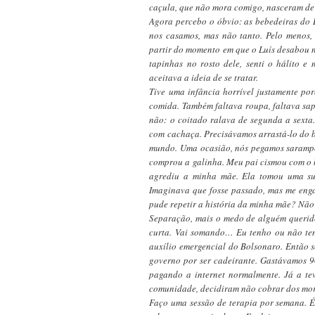
caçula, que não mora comigo, nasceram de
Agora percebo o óbvio: as bebedeiras do
nos casamos, mas não tanto. Pelo menos,
partir do momento em que o Luís desabou na
tapinhas no rosto dele, senti o hálito e
aceitava a ideia de se tratar.
Tive uma infância horrível justamente por
comida. Também faltava roupa, faltava sap
não: o coitado ralava de segunda a sexta
com cachaça. Precisávamos arrastá-lo do bar
mundo. Uma ocasião, nós pegamos sarampo
comprou a galinha. Meu pai cismou com o 
agrediu a minha mãe. Ela tomou uma su
Imaginava que fosse passado, mas me eng
pude repetir a história da minha mãe? Nã
Separação, mais o medo de alguém querido 
curta. Vai somando… Eu tenho ou não ten
auxílio emergencial do Bolsonaro. Então 
governo por ser cadeirante. Gastávamos 
pagando a internet normalmente. Já a tev
comunidade, decidiram não cobrar dos mora
Faço uma sessão de terapia por semana. É