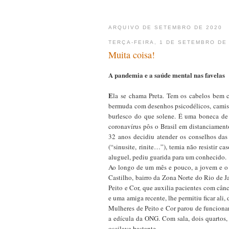
ARQUIVO DE SETEMBRO DE 2020
TERÇA-FEIRA, 1 DE SETEMBRO DE
Muita coisa!
A pandemia e a saúde mental nas favelas
E
la se chama Preta. Tem os cabelos bem c
bermuda com desenhos psicodélicos, camisa
burlesco do que solene. É uma boneca de
coronavírus pôs o Brasil em distanciamento
32 anos decidiu atender os conselhos das 
(“sinusite, rinite…”), temia não resistir
aluguel, pediu guarida para um conhecido.
Ao longo de um mês e pouco, a jovem e o 
Castilho, bairro da Zona Norte do Rio de 
Peito e Cor, que auxilia pacientes com cân
e uma amiga recente, lhe permitiu ficar ali
Mulheres de Peito e Cor parou de funcionar
a edícula da ONG. Com sala, dois quartos, 
oscilava bastante.