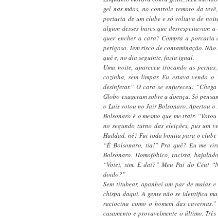
gel nas mãos, no controle remoto da tevê,
portaria de um clube e só voltava de noite
algum desses bares que desrespeitavam a 
quer encher a cara? Compra a porcaria d
perigoso. Tem risco de contaminação. Não s
quê e, no dia seguinte, fazia igual.
Uma noite, apareceu trocando as pernas
cozinha, sem limpar. Eu estava vendo o
desinfetar.” O cara se enfureceu: “Chega
Globo exageram sobre a doença. Só pensam
o Luís votou no Jair Bolsonaro. Apertou o 
Bolsonaro é o mesmo que me trair. “Votou 
no segundo turno das eleições, pus um v
Haddad, né? Fui toda bonita para o clube 
“É Bolsonaro, tia!” Pra quê? Eu me vir
Bolsonaro. Homofóbico, racista, bajulad
“Votei, sim. E daí?” Meu Pai do Céu! “
doido?”
Sem titubear, apanhei um par de malas e 
chispa daqui. A gente não se identifica m
raciocina como o homem das cavernas.” 
casamento e provavelmente o último. Três