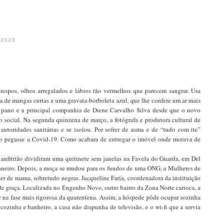
 2020
respos, olhos arregalados e lábios tão vermelhos que parecem sangrar. Usa
 de mangas curtas e uma gravata-borboleta azul, que lhe confere um ar mais
 pano e a principal companhia de Diene Carvalho Silva desde que o novo
 social. Na segunda quinzena de março, a fotógrafa e produtora cultural de
autoridades sanitárias e se isolou. Por sofrer de asma e de “tudo com ite”
 caso pegasse a Covid-19. Como acabara de entregar o imóvel onde morava de
anfitrião dividiram uma quitinete sem janelas na Favela do Guarda, em Del
Janeiro. Depois, a moça se mudou para os fundos de uma ONG, a Mulheres de
cer de mama, sobretudo negras. Jacqueline Faria, coordenadora da instituição
, de graça. Localizada no Engenho Novo, outro bairro da Zona Norte carioca, a
 na fase mais rigorosa da quarentena. Assim, a hóspede pôde ocupar sozinha
cozinha e banheiro, a casa não dispunha de televisão, e o wi-fi que a servia