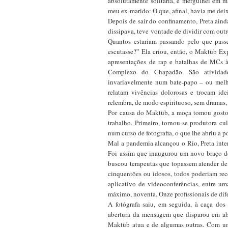
absolutamente solitária, e mergulhei em m
meu ex-marido: O que, afinal, havia me deix
Depois de sair do confinamento, Preta ain
dissipava, teve vontade de dividir com outr
Quantos estariam passando pelo que pass
escutasse?” Ela criou, então, o Maktüb Exp
apresentações de rap e batalhas de MCs à
Complexo do Chapadão. São atividades
invariavelmente num bate-papo – ou melho
relatam vivências dolorosas e trocam id
relembra, de modo espirituoso, sem dramas, o
Por causa do Maktüb, a moça tomou gosto p
trabalho. Primeiro, tornou-se produtora c
num curso de fotografia, o que lhe abriu a 
Mal a pandemia alcançou o Rio, Preta inter
Foi assim que inaugurou um novo braço do
buscou terapeutas que topassem atender de 
cinquentões ou idosos, todos poderiam rece
aplicativo de videoconferências, entre um
máximo, noventa. Onze profissionais de dife
A fotógrafa saiu, em seguida, à caça dos
abertura da mensagem que disparou em ab
Maktüb atua e de algumas outras. Com um