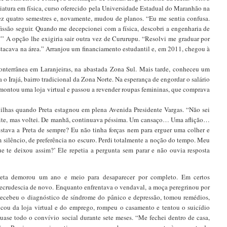
enciatura em física, curso oferecido pela Universidade Estadual do Maranhão na
ez quatro semestres e, novamente, mudou de planos. “Eu me sentia confusa.
fissão seguir. Quando me decepcionei com a física, descobri a engenharia de
r.’” A opção lhe exigiria sair outra vez de Cururupu. “Resolvi me graduar por
stacava na área.” Arranjou um financiamento estudantil e, em 2011, chegou à
nterrânea em Laranjeiras, na abastada Zona Sul. Mais tarde, conheceu um
a o Irajá, bairro tradicional da Zona Norte. Na esperança de engordar o salário
montou uma loja virtual e passou a revender roupas femininas, que comprava
avilhas quando Preta estagnou em plena Avenida Presidente Vargas. “Não sei
oite, mas voltei. De manhã, continuava péssima. Um cansaço… Uma aflição…
ava a Preta de sempre? Eu não tinha forças nem para erguer uma colher e
m silêncio, de preferência no escuro. Perdi totalmente a noção do tempo. Meu
e te deixou assim?’ Ele repetia a pergunta sem parar e não ouvia resposta
Preta demorou um ano e meio para desaparecer por completo. Em certos
crudescia de novo. Enquanto enfrentava o vendaval, a moça peregrinou por
, recebeu o diagnóstico de síndrome do pânico e depressão, tomou remédios,
icou da loja virtual e do emprego, rompeu o casamento e tentou o suicídio
quase todo o convívio social durante sete meses. “Me fechei dentro de casa,