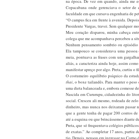
na época. De vez em quando, ainda me esf
Copacabana onde gerenciava o setor de e
faculdade em que cursava engenharia de pet
“O campus fica em frente à avenida. Depois 
Presidente Vargas, travei. Sem qualquer mo
Meu coração disparou, minha cabeça ent
colega que me acompanhava percebeu a situa
Nenhum pensamento sombrio ou episódio d
Ela tampouco se considerava uma pessoa e
meia, pontuava as frases com um gargalhar
aliás, a caracteriza ainda hoje, assim com
manifestar apreço por algo. Preta, curtiu o 
O costumeiro equilíbrio psíquico da estu
thai
, o boxe tailandês. Para manter o pes
uma dieta balanceada e, embora comesse de 
Nascida em Cururupu, cidadezinha do litor
social. Cresceu ali mesmo, rodeada de ze
dinheiro, mas nunca nos deixaram passar 
que a gente tenha de pagar 200 contos de e
até a esquina ou que brincássemos diante d
Preta, que só frequentava colégios público
de exatas.” Ao completar 17 anos, partiu
tio. Depois, pensou em ingressar no Corpo 