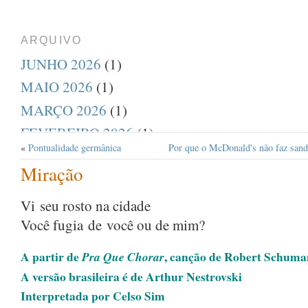
ARQUIVO
JUNHO 2026
(1)
MAIO 2026
(1)
MARÇO 2026
(1)
FEVEREIRO 2026
(1)
«
Pontualidade germânica
Por que o McDonald's não faz sand
DEZEMBRO 2025
(1)
Miração
AGOSTO 2025
(1)
JULHO 2025
(1)
Vi seu rosto na cidade
Você fugia de você ou de mim?
ABRIL 2025
(1)
MARÇO 2025
(1)
A partir de
, canção de Robert Schuma
Pra Que Chorar
FEVEREIRO 2025
(1)
A versão brasileira é de Arthur Nestrovski
JANEIRO 2025
(1)
Interpretada por Celso Sim