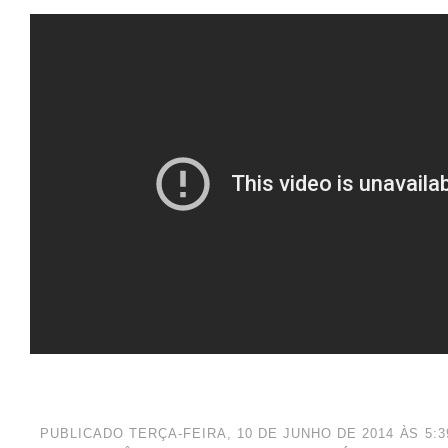
OUTUBRO 2024
(1)
AGOSTO 2024
(2)
JUNHO 2024
(1)
MARÇO 2024
(1)
AGOSTO 2023
(1)
JULHO 2023
(1)
MAIO 2023
(1)
ABRIL 2023
(1)
DEZEMBRO 2022
(1)
NOVEMBRO 2022
(1)
JUNHO 2022
(1)
MAIO 2022
(1)
MARÇO 2022
(1)
PUBLICADO TERÇA-FEIRA, 10 DE JUNHO DE 2014 ÀS 5