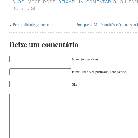
FEVEREIRO 2022
(1)
BLOG
. VOCÊ PODE
DEIXAR UM COMENTÁRIO
, OU FA
OUTUBRO 2021
DO SEU SITE.
(1)
AGOSTO 2021
(2)
«
Pontualidade germânica
Por que o McDonald's não faz sand
JUNHO 2021
(1)
MAIO 2021
(1)
Deixe um comentário
MARÇO 2021
(1)
Nome (obrigatório)
FEVEREIRO 2021
(1)
DEZEMBRO 2020
(1)
E-mail (não será publicado) (obrigatório)
OUTUBRO 2020
(1)
Site
SETEMBRO 2020
(1)
JULHO 2020
(1)
JUNHO 2020
(1)
MAIO 2020
(1)
DEZEMBRO 2019
(1)