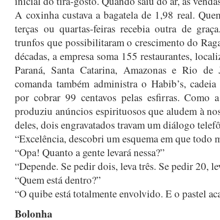
inicial do tira-gosto. Quando saiu do ar, as venda
A coxinha custava a bagatela de 1,98 real. Que
terças ou quartas-feiras recebia outra de gra
trunfos que possibilitaram o crescimento do Rag
décadas, a empresa soma 155 restaurantes, local
Paraná, Santa Catarina, Amazonas e Rio de 
comanda também administra o Habib’s, cadeia d
por cobrar 99 centavos pelas esfirras. Como a 
produziu anúncios espirituosos que aludem à no
deles, dois engravatados travam um diálogo telefô
“Excelência, descobri um esquema em que todo m
“Opa! Quanto a gente levará nessa?”
“Depende. Se pedir dois, leva três. Se pedir 20, le
“Quem está dentro?”
“O quibe está totalmente envolvido. E o pastel ac
Bolonha