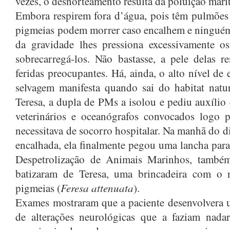
vezes, o desnorteamento resulta da poluição mar
Embora respirem fora d’água, pois têm pulmões 
pigmeias podem morrer caso encalhem e ninguém 
da gravidade lhes pressiona excessivamente o
sobrecarregá-­los. Não bastasse, a pele delas 
feridas preocupantes. Há, ainda, o alto nível de
selvagem manifesta quando sai do habitat natur
Teresa, a dupla de PMs a isolou e pediu auxílio 
veterinários e oceanógrafos convocados logo 
necessitava de socorro hospitalar. Na manhã do d
encalhada, ela finalmente pegou uma lancha para
Despetrolização de Animais Marinhos, també
batizaram de Teresa, uma brincadeira com o n
Feresa attenuata
pigmeias (
).
Exames mostraram que a paciente desenvolvera
de alterações neurológicas que a faziam nada