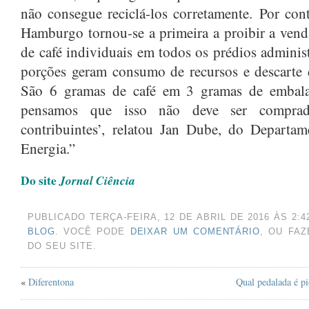
OUTUBRO 2024
(1)
não consegue reciclá-los corretamente. Por con
AGOSTO 2024
(2)
Hamburgo tornou-se a primeira a proibir a venda
de café individuais em todos os prédios adminis
JUNHO 2024
(1)
porções geram consumo de recursos e descarte d
MARÇO 2024
(1)
São 6 gramas de café em 3 gramas de embal
AGOSTO 2023
(1)
pensamos que isso não deve ser compra
JULHO 2023
(1)
contribuintes’, relatou Jan Dube, do Depart
MAIO 2023
(1)
Energia.”
ABRIL 2023
(1)
Do site
Jornal Ciência
DEZEMBRO 2022
(1)
NOVEMBRO 2022
(1)
PUBLICADO TERÇA-FEIRA, 12 DE ABRIL DE 2016 ÀS 2
BLOG
. VOCÊ PODE
DEIXAR UM COMENTÁRIO
, OU FA
JUNHO 2022
(1)
DO SEU SITE.
MAIO 2022
(1)
«
Diferentona
Qual pedalada é pi
MARÇO 2022
(1)