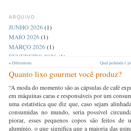
ARQUIVO
JUNHO 2026
(1)
MAIO 2026
(1)
MARÇO 2026
(1)
FEVEREIRO 2026
(1)
«
Diferentona
Qual pedalada é pi
DEZEMBRO 2025
(1)
Quanto lixo gourmet você produz?
AGOSTO 2025
(1)
JULHO 2025
(1)
“A moda do momento são as cápsulas de café expre
em máquinas caras e responsáveis por um consum
ABRIL 2025
(1)
uma estatística que diz que, caso sejam alinhada
MARÇO 2025
(1)
consumidas no mundo, seria possível circund
FEVEREIRO 2025
(1)
piorar, esses pequenos copos são feitos de 
JANEIRO 2025
(1)
alumínio, o que significa que a maioria das us