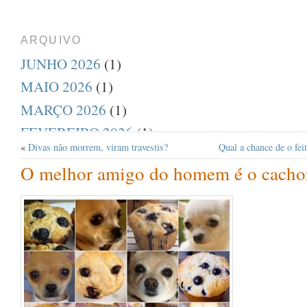
ARQUIVO
JUNHO 2026
(1)
MAIO 2026
(1)
MARÇO 2026
(1)
FEVEREIRO 2026
(1)
«
Divas não morrem, viram travestis?
Qual a chance de o feit
DEZEMBRO 2025
(1)
O melhor amigo do homem é o cachor
AGOSTO 2025
(1)
JULHO 2025
(1)
ABRIL 2025
(1)
MARÇO 2025
(1)
FEVEREIRO 2025
(1)
JANEIRO 2025
(1)