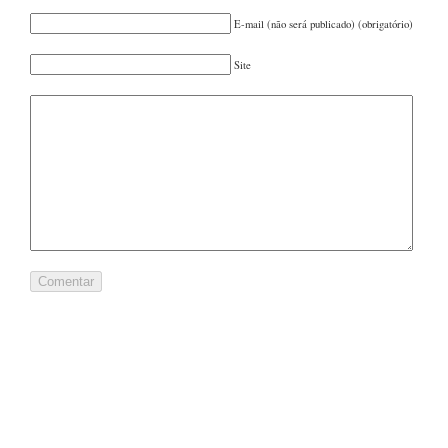
FEVEREIRO 2022
(1)
E-mail (não será publicado) (obrigatório)
OUTUBRO 2021
(1)
AGOSTO 2021
(2)
Site
JUNHO 2021
(1)
MAIO 2021
(1)
MARÇO 2021
(1)
FEVEREIRO 2021
(1)
DEZEMBRO 2020
(1)
OUTUBRO 2020
(1)
SETEMBRO 2020
(1)
JULHO 2020
(1)
JUNHO 2020
(1)
MAIO 2020
(1)
DEZEMBRO 2019
(1)