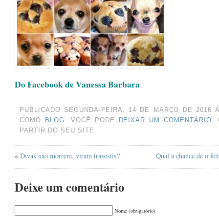
OUTUBRO 2024
(1)
AGOSTO 2024
(2)
JUNHO 2024
(1)
MARÇO 2024
(1)
AGOSTO 2023
(1)
Do Facebook de Vanessa Barbara
JULHO 2023
(1)
MAIO 2023
(1)
PUBLICADO SEGUNDA-FEIRA, 14 DE MARÇO DE 2016 
ABRIL 2023
(1)
COMO
BLOG
. VOCÊ PODE
DEIXAR UM COMENTÁRIO
,
PARTIR DO SEU SITE.
DEZEMBRO 2022
(1)
NOVEMBRO 2022
(1)
«
Divas não morrem, viram travestis?
Qual a chance de o feit
JUNHO 2022
(1)
Deixe um comentário
MAIO 2022
(1)
MARÇO 2022
(1)
Nome (obrigatório)