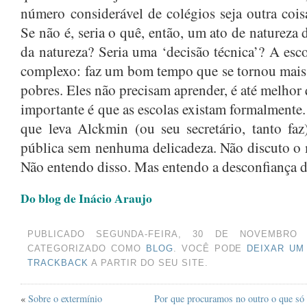
OUTUBRO 2024
(1)
número considerável de colégios seja outra coi
AGOSTO 2024
(2)
Se não é, seria o quê, então, um ato de natureza
da natureza? Seria uma ‘decisão técnica’? A esco
JUNHO 2024
(1)
complexo: faz um bom tempo que se tornou mais
MARÇO 2024
(1)
pobres. Eles não precisam aprender, é até melho
AGOSTO 2023
(1)
importante é que as escolas existam formalmente.
JULHO 2023
(1)
que leva Alckmin (ou seu secretário, tanto fa
MAIO 2023
(1)
pública sem nenhuma delicadeza. Não discuto o 
Não entendo disso. Mas entendo a desconfiança 
ABRIL 2023
(1)
DEZEMBRO 2022
(1)
Do blog de Inácio Araujo
NOVEMBRO 2022
(1)
PUBLICADO SEGUNDA-FEIRA, 30 DE NOVEMBRO
JUNHO 2022
(1)
CATEGORIZADO COMO
BLOG
. VOCÊ PODE
DEIXAR UM
MAIO 2022
(1)
TRACKBACK
A PARTIR DO SEU SITE.
MARÇO 2022
(1)
«
Sobre o extermínio
Por que procuramos no outro o que s