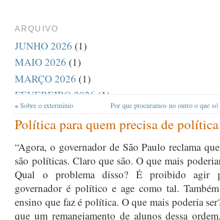
ARQUIVO
JUNHO 2026
(1)
MAIO 2026
(1)
MARÇO 2026
(1)
FEVEREIRO 2026
(1)
«
Sobre o extermínio
Por que procuramos no outro o que s
DEZEMBRO 2025
(1)
Política para quem precisa de política
AGOSTO 2025
(1)
JULHO 2025
(1)
“Agora, o governador de São Paulo reclama que
são políticas. Claro que são. O que mais poderia
ABRIL 2025
(1)
Qual o problema disso? É proibido agir 
MARÇO 2025
(1)
governador é político e age como tal. Também
FEVEREIRO 2025
(1)
ensino que faz é política. O que mais poderia ser?
JANEIRO 2025
(1)
que um remanejamento de alunos dessa ordem