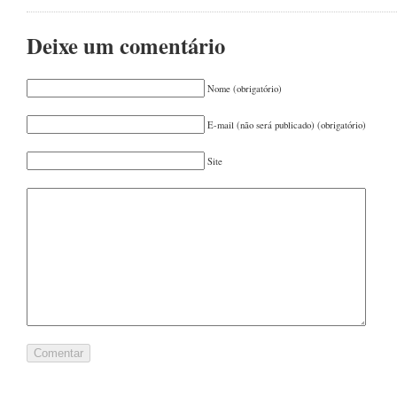
FEVEREIRO 2022
(1)
OUTUBRO 2021
(1)
Deixe um comentário
AGOSTO 2021
(2)
JUNHO 2021
(1)
Nome (obrigatório)
MAIO 2021
(1)
E-mail (não será publicado) (obrigatório)
MARÇO 2021
(1)
Site
FEVEREIRO 2021
(1)
DEZEMBRO 2020
(1)
OUTUBRO 2020
(1)
SETEMBRO 2020
(1)
JULHO 2020
(1)
JUNHO 2020
(1)
MAIO 2020
(1)
DEZEMBRO 2019
(1)