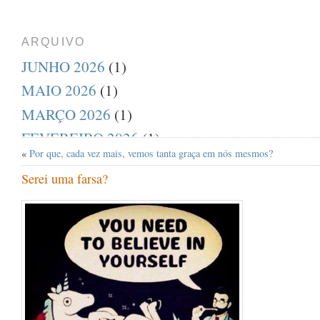
ARQUIVO
JUNHO 2026
(1)
MAIO 2026
(1)
MARÇO 2026
(1)
FEVEREIRO 2026
(1)
«
Por que, cada vez mais, vemos tanta graça em nós mesmos?
DEZEMBRO 2025
(1)
Serei uma farsa?
AGOSTO 2025
(1)
JULHO 2025
(1)
ABRIL 2025
(1)
MARÇO 2025
(1)
FEVEREIRO 2025
(1)
JANEIRO 2025
(1)