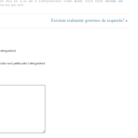
 DE 2014 ÀS 11:16 AM E CATEGORIZADO COMO
BLOG
. VOCÊ PODE
DEIXAR UM
TIR DO SEU SITE.
Existem realmente governos de esquerda?
»
obrigatório)
(não será publicado) (obrigatório)