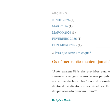
ARQUIVO
JUNHO 2026
(1)
MAIO 2026
(1)
MARÇO 2026
(1)
FEVEREIRO 2026
(1)
DEZEMBRO 2025
(1)
AGOSTO 2025
(1)
«
Para que serve um coque?
JULHO 2025
(1)
Os números não mentem jamais
ABRIL 2025
(1)
MARÇO 2025
(1)
“Após errarem 88% das previsões para o
aumentar a margem de erro de suas pesquis
FEVEREIRO 2025
(1)
acerto que têm hoje o horóscopo dos jornais
JANEIRO 2025
(1)
diretor do sindicato dos pesquisadores. Em
OUTUBRO 2024
(1)
das previsões do primeiro turno’.”
AGOSTO 2024
(2)
Do
i-piauí Herald
JUNHO 2024
(1)
MARÇO 2024
(1)