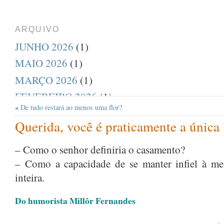
ARQUIVO
JUNHO 2026
(1)
MAIO 2026
(1)
MARÇO 2026
(1)
FEVEREIRO 2026
(1)
«
De tudo restará ao menos uma flor?
DEZEMBRO 2025
(1)
Querida, você é praticamente a única
AGOSTO 2025
(1)
JULHO 2025
(1)
– Como o senhor definiria o casamento?
– Como a capacidade de se manter infiel à me
ABRIL 2025
(1)
inteira.
MARÇO 2025
(1)
FEVEREIRO 2025
(1)
Do humorista Millôr Fernandes
JANEIRO 2025
(1)