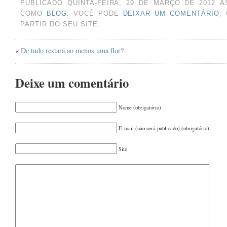
PUBLICADO QUINTA-FEIRA, 29 DE MARÇO DE 2012 À
OUTUBRO 2024
(1)
COMO
BLOG
. VOCÊ PODE
DEIXAR UM COMENTÁRIO
,
AGOSTO 2024
(2)
PARTIR DO SEU SITE.
JUNHO 2024
(1)
«
De tudo restará ao menos uma flor?
MARÇO 2024
(1)
AGOSTO 2023
(1)
Deixe um comentário
JULHO 2023
(1)
MAIO 2023
(1)
Nome (obrigatório)
ABRIL 2023
(1)
E-mail (não será publicado) (obrigatório)
DEZEMBRO 2022
(1)
Site
NOVEMBRO 2022
(1)
JUNHO 2022
(1)
MAIO 2022
(1)
MARÇO 2022
(1)