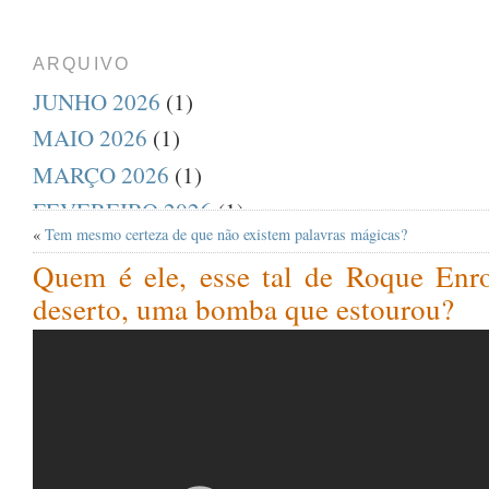
ARQUIVO
JUNHO 2026
(1)
MAIO 2026
(1)
MARÇO 2026
(1)
FEVEREIRO 2026
(1)
«
Tem mesmo certeza de que não existem palavras mágicas?
DEZEMBRO 2025
(1)
Quem é ele, esse tal de Roque En
AGOSTO 2025
(1)
deserto, uma bomba que estourou?
JULHO 2025
(1)
ABRIL 2025
(1)
MARÇO 2025
(1)
FEVEREIRO 2025
(1)
JANEIRO 2025
(1)