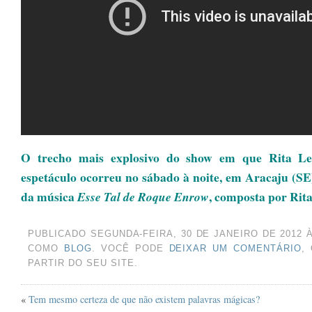
OUTUBRO 2024
(1)
AGOSTO 2024
(2)
JUNHO 2024
(1)
MARÇO 2024
(1)
AGOSTO 2023
(1)
JULHO 2023
(1)
MAIO 2023
(1)
O trecho mais explosivo do show em que Rita Le
ABRIL 2023
(1)
espetáculo ocorreu no sábado à noite, em Aracaju (SE)
DEZEMBRO 2022
(1)
da música
, composta por Rit
Esse Tal de Roque Enrow
NOVEMBRO 2022
(1)
PUBLICADO SEGUNDA-FEIRA, 30 DE JANEIRO DE 2012 
JUNHO 2022
(1)
COMO
BLOG
. VOCÊ PODE
DEIXAR UM COMENTÁRIO
,
MAIO 2022
(1)
PARTIR DO SEU SITE.
MARÇO 2022
(1)
«
Tem mesmo certeza de que não existem palavras mágicas?