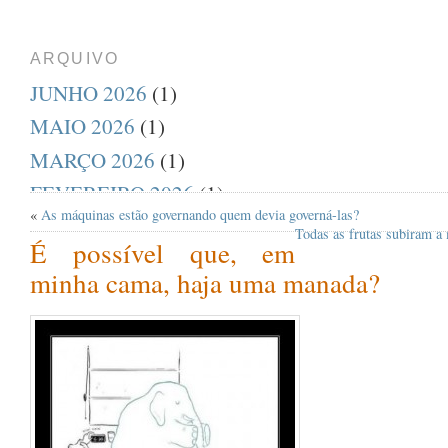
ARQUIVO
JUNHO 2026
(1)
MAIO 2026
(1)
MARÇO 2026
(1)
FEVEREIRO 2026
(1)
«
As máquinas estão governando quem devia governá-las?
DEZEMBRO 2025
(1)
Todas as frutas subiram a
É possível que, em
AGOSTO 2025
(1)
minha cama, haja uma manada?
JULHO 2025
(1)
ABRIL 2025
(1)
MARÇO 2025
(1)
FEVEREIRO 2025
(1)
JANEIRO 2025
(1)