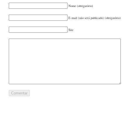
FEVEREIRO 2022
(1)
Nome (obrigatório)
OUTUBRO 2021
(1)
AGOSTO 2021
(2)
E-mail (não será publicado) (obrigatório)
JUNHO 2021
(1)
Site
MAIO 2021
(1)
MARÇO 2021
(1)
FEVEREIRO 2021
(1)
DEZEMBRO 2020
(1)
OUTUBRO 2020
(1)
SETEMBRO 2020
(1)
JULHO 2020
(1)
JUNHO 2020
(1)
MAIO 2020
(1)
DEZEMBRO 2019
(1)