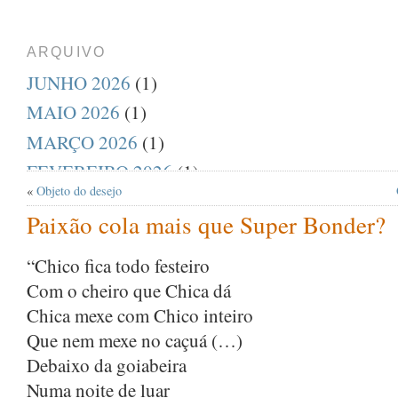
ARQUIVO
JUNHO 2026
(1)
MAIO 2026
(1)
MARÇO 2026
(1)
FEVEREIRO 2026
(1)
«
Objeto do desejo
DEZEMBRO 2025
(1)
Paixão cola mais que Super Bonder?
AGOSTO 2025
(1)
JULHO 2025
(1)
“Chico fica todo festeiro
Com o cheiro que Chica dá
ABRIL 2025
(1)
Chica mexe com Chico inteiro
MARÇO 2025
(1)
Que nem mexe no caçuá (…)
FEVEREIRO 2025
(1)
Debaixo da goiabeira
JANEIRO 2025
(1)
Numa noite de luar