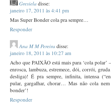
FEVEREIRO 2022
(1)
Gresiela
disse:
OUTUBRO 2021
(1)
janeiro 17, 2011 às 4:41 pm
AGOSTO 2021
(2)
Mas Super Bonder cola pra sempre…
JUNHO 2021
(1)
Responder
MAIO 2021
(1)
MARÇO 2021
(1)
Ana M M Pereira
disse:
FEVEREIRO 2021
(1)
janeiro 18, 2011 às 10:27 am
DEZEMBRO 2020
(1)
Acho que PAIXÃO está mais para ‘cola polar’ 
OUTUBRO 2020
(1)
enrosca, lambuza, estremece, dói, corrói, gruda
SETEMBRO 2020
(1)
desliga)! É pra sempre, infinita, intensa (“e
JULHO 2020
(1)
pular, gargalhar, chorar… Mas não cola nem
bonder’!
JUNHO 2020
(1)
Responder
MAIO 2020
(1)
DEZEMBRO 2019
(1)