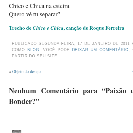
OUTUBRO 2024
(1)
Chico e Chica na esteira
AGOSTO 2024
(2)
Quero vê tu separar”
JUNHO 2024
(1)
Trecho de
, canção de Roque Ferreira
Chico e Chica
MARÇO 2024
(1)
AGOSTO 2023
(1)
PUBLICADO SEGUNDA-FEIRA, 17 DE JANEIRO DE 2011 
COMO
BLOG
. VOCÊ PODE
DEIXAR UM COMENTÁRIO
,
JULHO 2023
(1)
PARTIR DO SEU SITE.
MAIO 2023
(1)
«
Objeto do desejo
ABRIL 2023
(1)
DEZEMBRO 2022
(1)
Nenhum Comentário para “Paixão c
NOVEMBRO 2022
(1)
Bonder?”
JUNHO 2022
(1)
MAIO 2022
(1)
MARÇO 2022
(1)