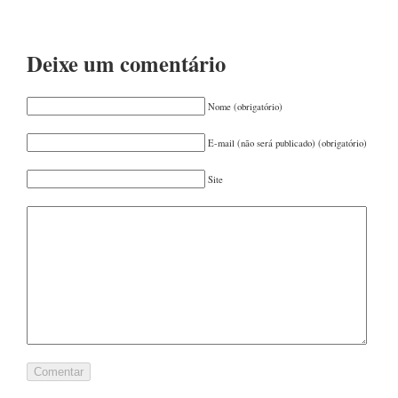
AGOSTO 2019
(1)
JUNHO 2019
(1)
Deixe um comentário
MARÇO 2019
(1)
DEZEMBRO 2018
(1)
Nome (obrigatório)
AGOSTO 2018
(1)
E-mail (não será publicado) (obrigatório)
MAIO 2018
(1)
Site
JANEIRO 2018
(1)
SETEMBRO 2017
(1)
AGOSTO 2017
(1)
JULHO 2017
(1)
JUNHO 2017
(1)
MAIO 2017
(1)
ABRIL 2017
(1)