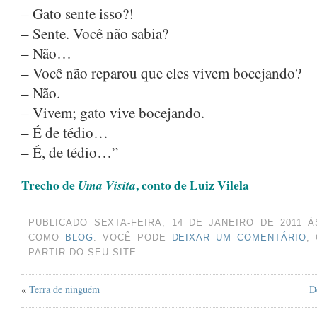
OUTUBRO 2024
(1)
– Gato sente isso?!
AGOSTO 2024
(2)
– Sente. Você não sabia?
– Não…
JUNHO 2024
(1)
– Você não reparou que eles vivem bocejando?
MARÇO 2024
(1)
– Não.
AGOSTO 2023
(1)
– Vivem; gato vive bocejando.
JULHO 2023
(1)
– É de tédio…
MAIO 2023
(1)
– É, de tédio…”
ABRIL 2023
(1)
Trecho de
, conto de Luiz Vilela
Uma Visita
DEZEMBRO 2022
(1)
NOVEMBRO 2022
(1)
PUBLICADO SEXTA-FEIRA, 14 DE JANEIRO DE 2011 
COMO
BLOG
. VOCÊ PODE
DEIXAR UM COMENTÁRIO
,
JUNHO 2022
(1)
PARTIR DO SEU SITE.
MAIO 2022
(1)
«
Terra de ninguém
D
MARÇO 2022
(1)