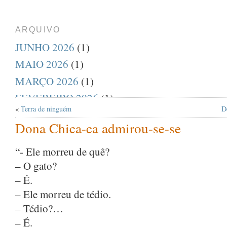
ARQUIVO
JUNHO 2026
(1)
MAIO 2026
(1)
MARÇO 2026
(1)
FEVEREIRO 2026
(1)
«
Terra de ninguém
D
DEZEMBRO 2025
(1)
Dona Chica-ca admirou-se-se
AGOSTO 2025
(1)
JULHO 2025
(1)
“- Ele morreu de quê?
– O gato?
ABRIL 2025
(1)
– É.
MARÇO 2025
(1)
– Ele morreu de tédio.
FEVEREIRO 2025
(1)
– Tédio?…
JANEIRO 2025
(1)
– É.