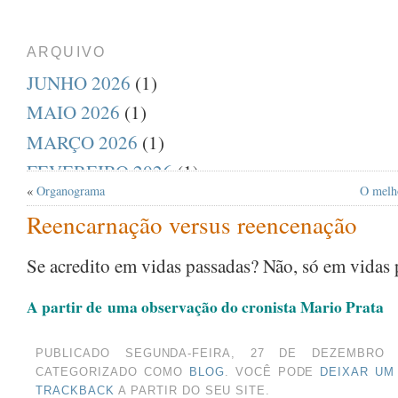
ARQUIVO
JUNHO 2026
(1)
MAIO 2026
(1)
MARÇO 2026
(1)
FEVEREIRO 2026
(1)
«
Organograma
O melho
DEZEMBRO 2025
(1)
Reencarnação versus reencenação
AGOSTO 2025
(1)
JULHO 2025
(1)
Se acredito em vidas passadas? Não, só em vidas 
ABRIL 2025
(1)
A partir de uma observação do cronista Mario Prata
MARÇO 2025
(1)
FEVEREIRO 2025
(1)
PUBLICADO SEGUNDA-FEIRA, 27 DE DEZEMBRO
CATEGORIZADO COMO
BLOG
. VOCÊ PODE
DEIXAR UM
JANEIRO 2025
(1)
TRACKBACK
A PARTIR DO SEU SITE.