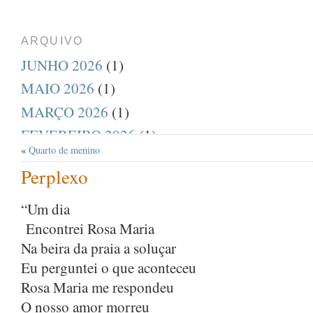
ARQUIVO
JUNHO 2026
(1)
MAIO 2026
(1)
MARÇO 2026
(1)
FEVEREIRO 2026
(1)
«
Quarto de menino
DEZEMBRO 2025
(1)
Perplexo
AGOSTO 2025
(1)
JULHO 2025
(1)
“Um dia
Encontrei Rosa Maria
ABRIL 2025
(1)
Na beira da praia a soluçar
MARÇO 2025
(1)
Eu perguntei o que aconteceu
FEVEREIRO 2025
(1)
Rosa Maria me respondeu
JANEIRO 2025
(1)
O nosso amor morreu