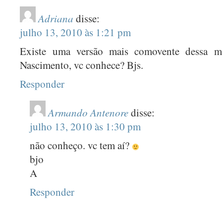
AGOSTO 2019
(1)
Adriana
disse:
JUNHO 2019
(1)
julho 13, 2010 às 1:21 pm
MARÇO 2019
(1)
Existe uma versão mais comovente dessa m
DEZEMBRO 2018
(1)
Nascimento, vc conhece? Bjs.
AGOSTO 2018
(1)
Responder
MAIO 2018
(1)
JANEIRO 2018
(1)
Armando Antenore
disse:
julho 13, 2010 às 1:30 pm
SETEMBRO 2017
(1)
AGOSTO 2017
(1)
não conheço. vc tem aí?
bjo
JULHO 2017
(1)
A
JUNHO 2017
(1)
Responder
MAIO 2017
(1)
ABRIL 2017
(1)