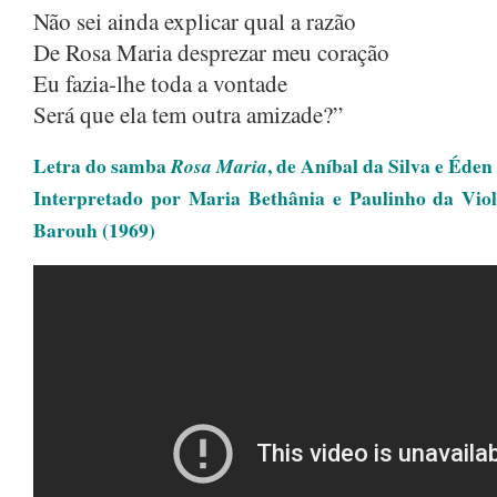
OUTUBRO 2024
(1)
Não sei ainda explicar qual a razão
AGOSTO 2024
(2)
De Rosa Maria desprezar meu coração
Eu fazia-lhe toda a vontade
JUNHO 2024
(1)
Será que ela tem outra amizade?”
MARÇO 2024
(1)
AGOSTO 2023
(1)
Letra do samba
, de Aníbal da Silva e Éden
Rosa Maria
Interpretado por Maria Bethânia e Paulinho da Vio
JULHO 2023
(1)
Barouh (1969)
MAIO 2023
(1)
ABRIL 2023
(1)
DEZEMBRO 2022
(1)
NOVEMBRO 2022
(1)
JUNHO 2022
(1)
MAIO 2022
(1)
MARÇO 2022
(1)