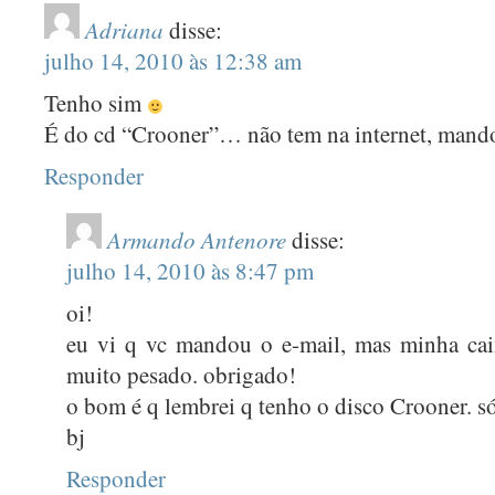
FEVEREIRO 2017
(1)
Adriana
disse:
DEZEMBRO 2016
(2)
julho 14, 2010 às 12:38 am
OUTUBRO 2016
(8)
Tenho sim
SETEMBRO 2016
(14)
É do cd “Crooner”… não tem na internet, mando
AGOSTO 2016
(18)
Responder
JULHO 2016
(20)
JUNHO 2016
(16)
Armando Antenore
disse:
MAIO 2016
(22)
julho 14, 2010 às 8:47 pm
ABRIL 2016
(23)
oi!
MARÇO 2016
(22)
eu vi q vc mandou o e-mail, mas minha caix
muito pesado. obrigado!
FEVEREIRO 2016
(24)
o bom é q lembrei q tenho o disco Crooner. s
JANEIRO 2015
(31)
bj
DEZEMBRO 2015
(28)
Responder
NOVEMBRO 2015
(31)