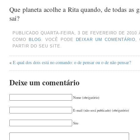
OUTUBRO 2024
(1)
Que planeta acolhe a Rita quando, de todas as ga
AGOSTO 2024
(2)
sai?
JUNHO 2024
(1)
PUBLICADO QUARTA-FEIRA, 3 DE FEVEREIRO DE 2010 
MARÇO 2024
(1)
COMO
BLOG
. VOCÊ PODE
DEIXAR UM COMENTÁRIO
,
AGOSTO 2023
(1)
PARTIR DO SEU SITE.
JULHO 2023
(1)
«
E qual dos dois está no comando: o de pensar ou o de não pensar?
MAIO 2023
(1)
ABRIL 2023
(1)
Deixe um comentário
DEZEMBRO 2022
(1)
NOVEMBRO 2022
(1)
Nome (obrigatório)
JUNHO 2022
(1)
E-mail (não será publicado) (obrigatório)
MAIO 2022
(1)
Site
MARÇO 2022
(1)