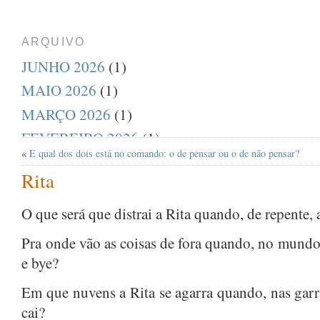
ARQUIVO
JUNHO 2026
(1)
MAIO 2026
(1)
MARÇO 2026
(1)
FEVEREIRO 2026
(1)
«
E qual dos dois está no comando: o de pensar ou o de não pensar?
DEZEMBRO 2025
(1)
Rita
AGOSTO 2025
(1)
JULHO 2025
(1)
O que será que distrai a Rita quando, de repente, a
ABRIL 2025
(1)
Pra onde vão as coisas de fora quando, no mundo 
MARÇO 2025
(1)
e bye?
FEVEREIRO 2025
(1)
Em que nuvens a Rita se agarra quando, nas garra
JANEIRO 2025
(1)
cai?