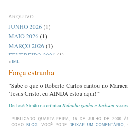
ARQUIVO
JUNHO 2026
(1)
MAIO 2026
(1)
MARÇO 2026
(1)
FEVEREIRO 2026
(1)
«
IML
DEZEMBRO 2025
(1)
Força estranha
AGOSTO 2025
(1)
JULHO 2025
(1)
“Sabe o que o Roberto Carlos cantou no Maracan
‘Jesus Cristo, eu AINDA estou aqui!'”
ABRIL 2025
(1)
MARÇO 2025
(1)
De José Simão na crônica
Rubinho ganha e Jackson ressus
FEVEREIRO 2025
(1)
PUBLICADO QUARTA-FEIRA, 15 DE JULHO DE 2009 À
JANEIRO 2025
(1)
COMO
BLOG
. VOCÊ PODE
DEIXAR UM COMENTÁRIO
,